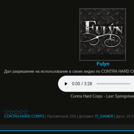
Fulyn
Дал разрешение на использование в своих видео по CONTRA HARD 
Contra Hard Corps - Last Springstee
CONTRA HARD CORPS
|
Просмотров:
259
|
Добавил:
IT_GAMER
|
Дата:
16.0