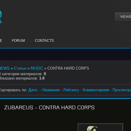
NEW
E
FORUM
CONTACTS
NEWS
»
Статьи
»
MUSIC
» CONTRA HARD CORPS
В категории материалов
:
8
Показано материалов
:
1-8
Сортировать по
:
Дате
·
Названию
·
Рейтингу
·
Комментариям
·
Просмотр
ZUBAREUS - CONTRA HARD CORPS