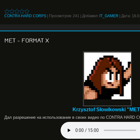
CONTRA HARD CORPS
|
Просмотров:
241
|
Добавил:
IT_GAMER
|
Дата:
16.0
MET - FORMAT X
Krzysztof Słowikowski "MET
Дал разрешение на использование в своих видео по CONTRA HARD 