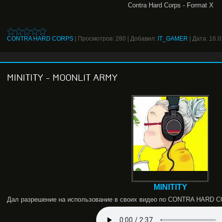
Contra Hard Corps - Format X
CONTRA HARD CORPS
|
Просмотров:
280
|
Добавил:
IT_GAMER
|
Дата:
16.0
MINITITY - MOONLIT ARMY
MINITITY
Дал разрешение на использование в своих видео по CONTRA HARD 