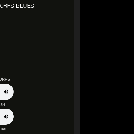
CORPS BLUES
CORPS
ale
lues