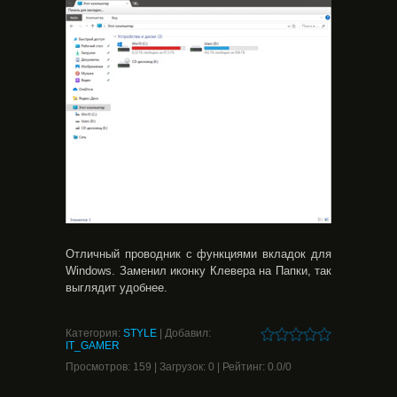
Отличный проводник с функциями вкладок для
Windows. Заменил иконку Клевера на Папки, так
выглядит удобнее.
Категория
:
STYLE
|
Добавил
:
IT_GAMER
Просмотров
:
159
|
Загрузок
:
0
|
Рейтинг
:
0.0
/
0