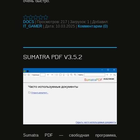
очень быстро.
DOCS
|
Просмотров:
217
|
Загрузок:
1
|
Добавил:
IT_GAMER
|
Дата:
10.03.2025
|
Комментарии (0)
SUMATRA PDF V3.5.2
Sumatra PDF — свободная программа,