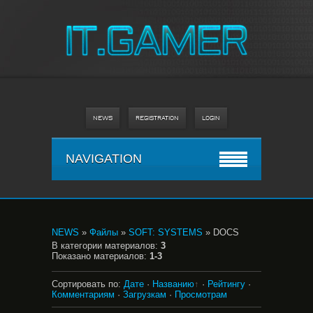
NEWS
REGISTRATION
LOGIN
NAVIGATION
NEWS
»
Файлы
»
SOFT: SYSTEMS
» DOCS
В категории материалов
:
3
Показано материалов
:
1-3
Сортировать по
:
Дате
·
Названию
·
Рейтингу
·
Комментариям
·
Загрузкам
·
Просмотрам