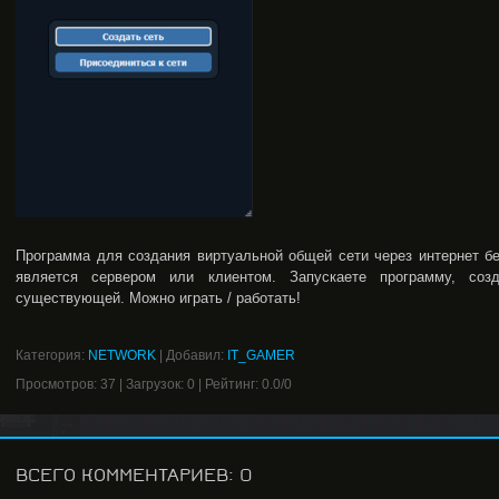
Программа для создания виртуальной общей сети через интернет б
является сервером или клиентом. Запускаете программу, соз
существующей. Можно играть / работать!
Категория
:
NETWORK
|
Добавил
:
IT_GAMER
Просмотров
:
37
|
Загрузок
:
0
|
Рейтинг
:
0.0
/
0
ВСЕГО КОММЕНТАРИЕВ
:
0